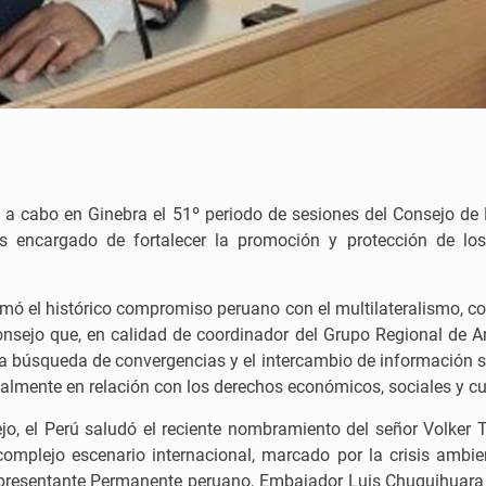
vó a cabo en Ginebra el 51º periodo de sesiones del Consejo 
as encargado de fortalecer la promoción y protección de 
rmó el histórico compromiso peruano con el multilateralismo, con
 Consejo que, en calidad de coordinador del Grupo Regional de 
la búsqueda de convergencias y el intercambio de información so
ialmente en relación con los derechos económicos, sociales y cu
ejo, el Perú saludó el reciente nombramiento del señor Volke
plejo escenario internacional, marcado por la crisis ambien
epresentante Permanente peruano, Embajador Luis Chuquihuara rat